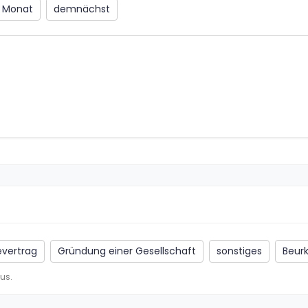
n Monat
demnächst
evertrag
Gründung einer Gesellschaft
sonstiges
Beur
us.