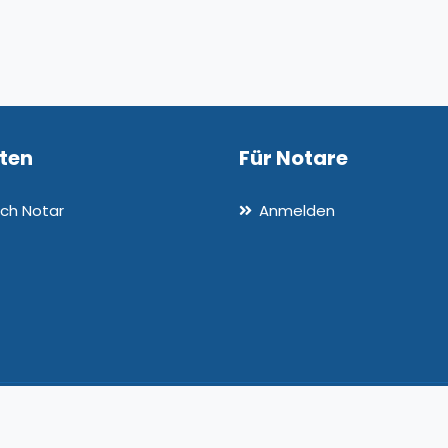
nten
Für Notare
ch Notar
Anmelden
: 3.1.34-dev-7
Allgemeine Ges