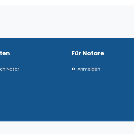
nten
Für Notare
ch Notar
Anmelden
: 3.1.34-dev-7
Allgemeine Ges