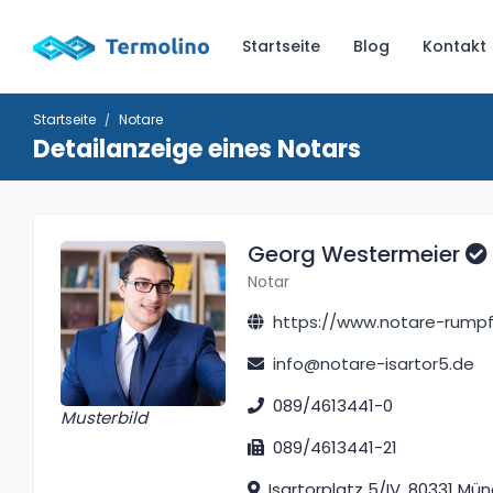
Startseite
Blog
Kontakt
Startseite
Notare
Detailanzeige eines Notars
Georg Westermeier
Notar
https://www.notare-rump
info@notare-isartor5.de
089/4613441-0
Musterbild
089/4613441-21
Isartorplatz 5/IV, 80331 Mü