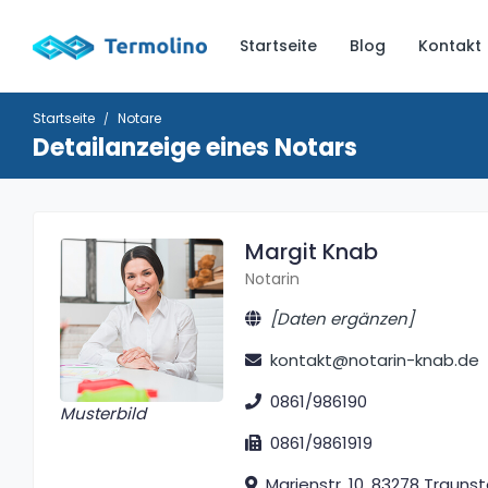
Startseite
Blog
Kontakt
Startseite
Notare
Detailanzeige eines Notars
Margit Knab
Notarin
[Daten ergänzen]
kontakt@notarin-knab.de
0861/986190
Musterbild
0861/9861919
Marienstr. 10, 83278 Traunst