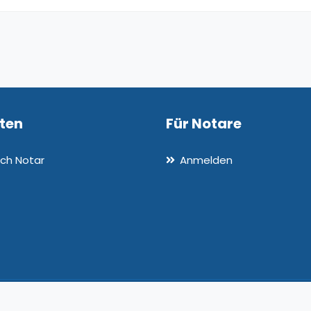
nten
Für Notare
ch Notar
Anmelden
: 3.1.34-dev-7
Allgemeine Ges