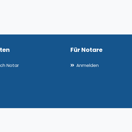
nten
Für Notare
ch Notar
Anmelden
: 3.1.34-dev-7
Allgemeine Ges