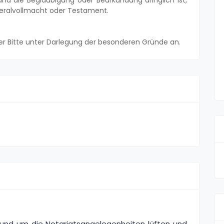
nd die Beglaubigung oder Beurkundung dringlich ist,
neralvollmacht oder Testament.
rer Bitte unter Darlegung der besonderen Gründe an.
 rund um die Notariatsangelegenheiten lüften und